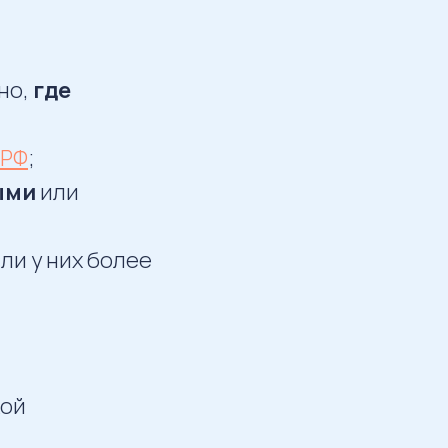
ано,
где
 РФ
;
ыми
или
ли у них более
кой