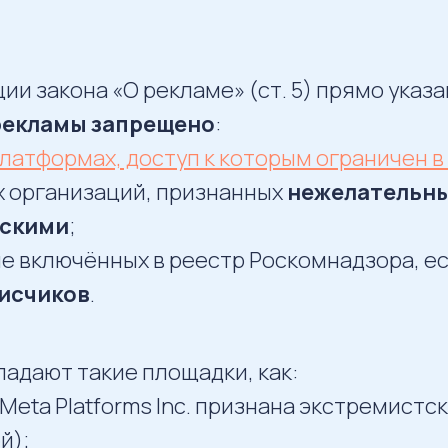
ии закона «О рекламе» (ст. 5) прямо указ
рекламы запрещено
:
платформах, доступ к которым ограничен в
х организаций, признанных
нежелательн
тскими
;
не включённых в реестр Роскомнадзора, ес
писчиков
.
падают такие площадки, как:
(Meta Platforms Inc. признана экстремистс
й);