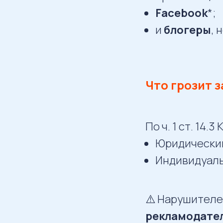
Facebook
*;
и
блогеры
, 
Что грозит 
По ч. 1 ст. 14.3
Юридически
Индивидуал
⚠️ Нарушителе
рекламодате