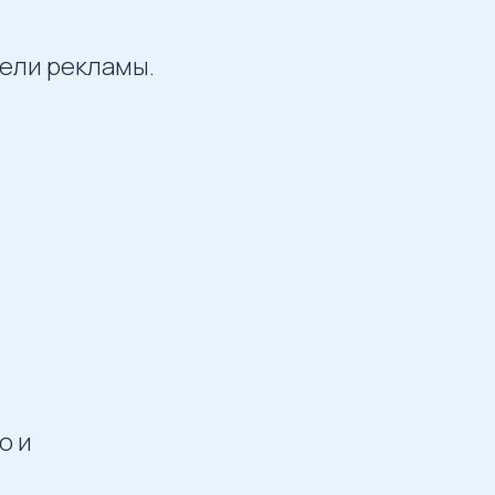
тели рекламы.
о и