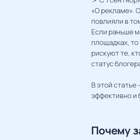
«О рекламе». 
повлияли в то
Если раньше м
площадках, то
рискуют те, кт
статус блогера
В этой статье
эффективно и 
Почему з