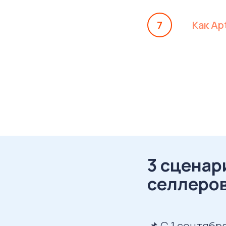
Как Ap
3 сценар
селлеров
📌 С 1 сентябр