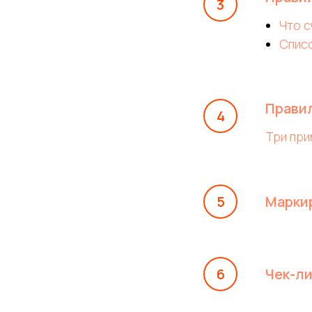
Что 
Спис
Правил
Три пр
Маркир
Чек-ли