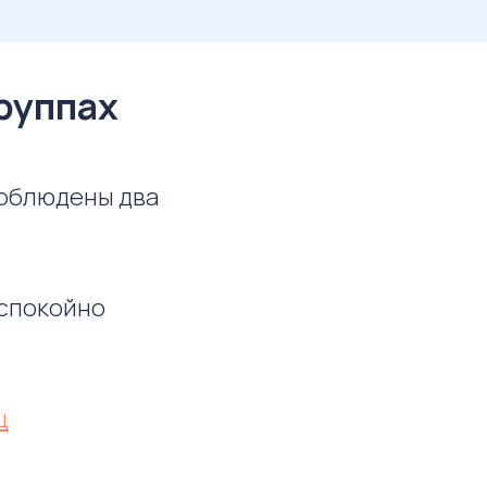
группах
соблюдены два
 спокойно
ц