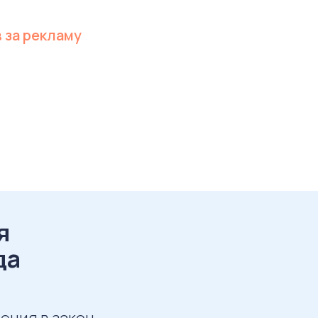
 за рекламу
я
да
нения в закон