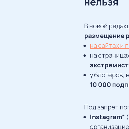
нельзя
В новой редакц
размещение 
на сайтах и 
на страница
экстремис
у блогеров, 
10 000 под
Под запрет по
Instagram
* 
организацие