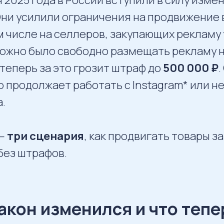
Они усилили ограничения на продвижение 
м числе на селлеров, закупающих рекламу 
ожно было свободно размещать рекламу 
 теперь за это грозит штраф до
500 000 ₽
о продолжает работать с Instagram* или н
.
 —
три сценария
, как продвигать товары з
без штрафов.
акон изменился и что тепе