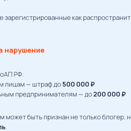
не зарегистрированные как распространи
за нарушение
 КоАП РФ:
м лицам — штраф до
500 000 ₽
ьным предпринимателям — до
200 000 ₽
м может быть признан не только блогер, н
ль
.