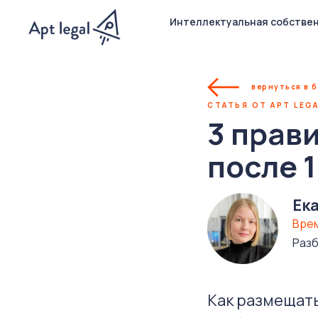
Интеллектуальная собстве
вернуться в 
СТАТЬЯ ОТ APT LEGA
3 прав
после 1
Ек
Врем
Разб
Как размещать