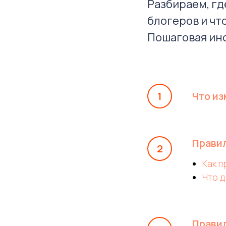
Разбираем, гд
блогеров и чт
Пошаговая инс
Что из
Правил
Как п
Что д
Правил