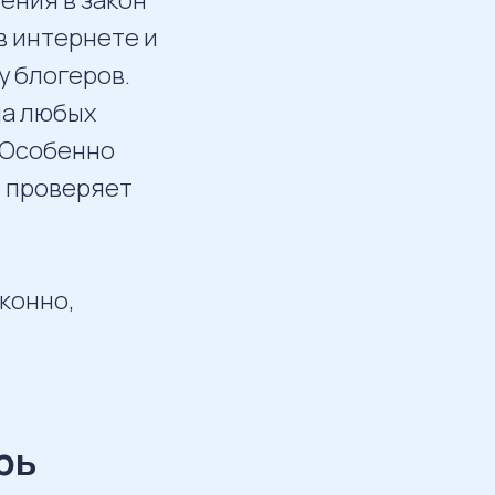
в интернете и
у блогеров.
на любых
. Особенно
е проверяет
аконно,
рь