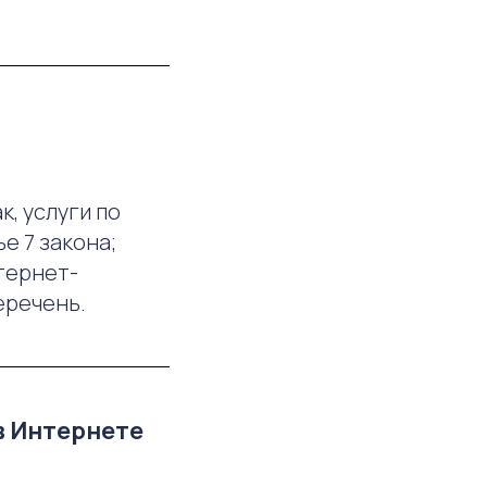
, услуги по
е 7 закона;
тернет-
еречень.
в Интернете