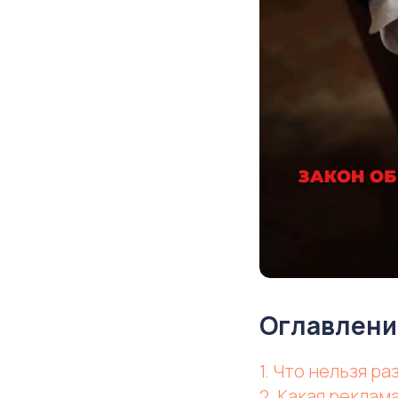
Оглавлени
1. Что нельзя р
2. Какая реклам