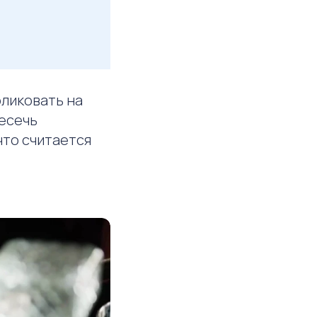
бликовать на
ресечь
что считается