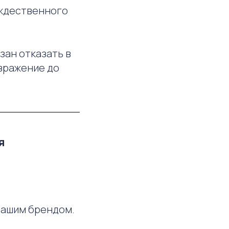
ождественного
зан отказать в
озражение до
я
вашим брендом.