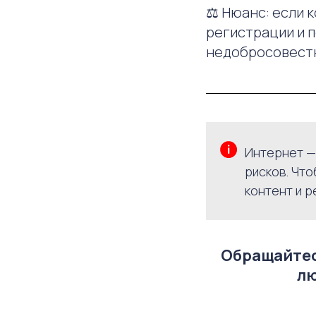
⚖️ Нюанс: если 
регистрации и п
недобросовест
Интернет —
рисков. Чт
контент и р
Обращайтесь
лю