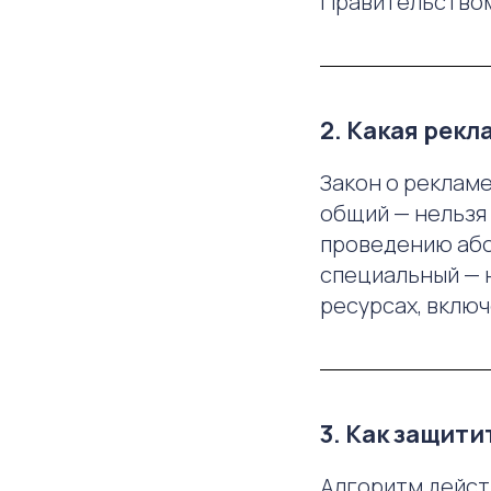
Правительством
2. Какая рекл
Закон о рекламе
общий — нельзя 
проведению абор
специальный — 
ресурсах, вклю
3. Как защит
Алгоритм дейст