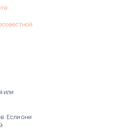
ете
росовестной
я или
в. Если они
й