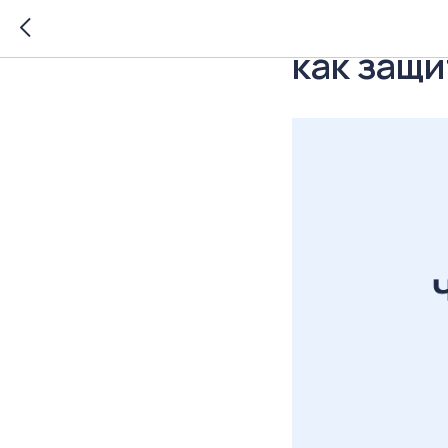
Что можн
как защи