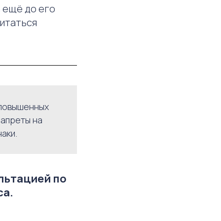
 ещё до его
читаться
 повышенных
запреты на
аки.
ультацией по
са.