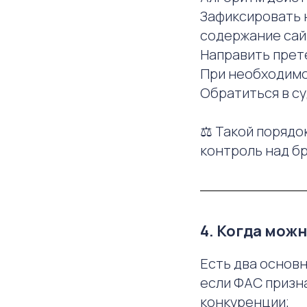
Зафиксировать 
содержание сай
Направить прет
При необходимо
Обратиться в с
⚖️ Такой поряд
контроль над б
4. Когда мож
Есть два основн
если ФАС призн
конкуренции;