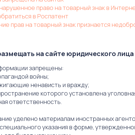
 нарушенное право на товарный знак в Интерн
обратиться в Роспатент
ение прав на товарный знак признается недоб
 размещать на сайте юридического лица
нформации запрещены:
опагандой войны;
зжигающие ненависть и вражду;
спространение которого установлена уголовна
ая ответственность.
ание уделено материалам иностранных агенто
специального указания в форме, утвержденно