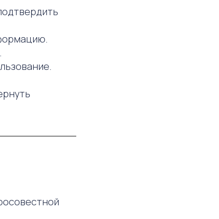
 подтвердить
формацию.
.
ользование.
ернуть
бросовестной