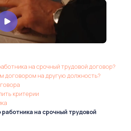
работника на срочный трудовой договор?
ым договором на другую должность?
оговора
лить критерии
ика
о работника на срочный трудовой