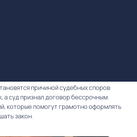
тановятся причиной судебных споров:
, а суд признал договор бессрочным.
ий, которые помогут грамотно оформлять
шать закон.