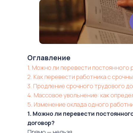
Оглавление
1. Можно ли перевести постоянного 
2. Как перевести работника с срочн
3. Продление срочного трудового д
4. Массовое увольнение: как опреде
5. Изменение оклада одного работн
1. Можно ли перевести постоянног
договор?
Прямо — нельзя.