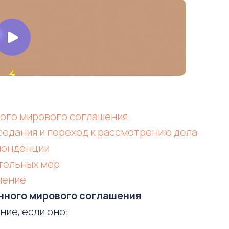
ного мирового соглашения
седания и переход к рассмотрению дела
понденции
тельных мер
чение
нного мирового соглашения
ие, если оно: