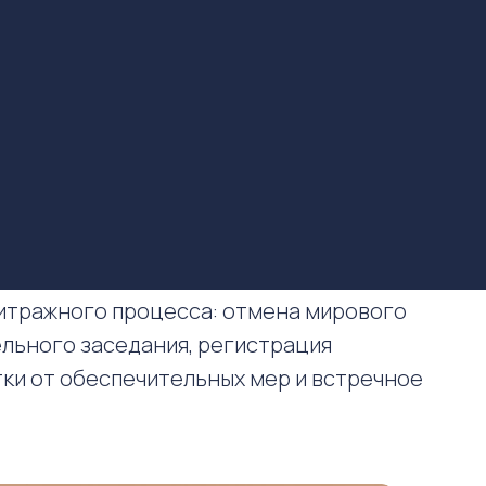
итражного процесса: отмена мирового
льного заседания, регистрация
ки от обеспечительных мер и встречное