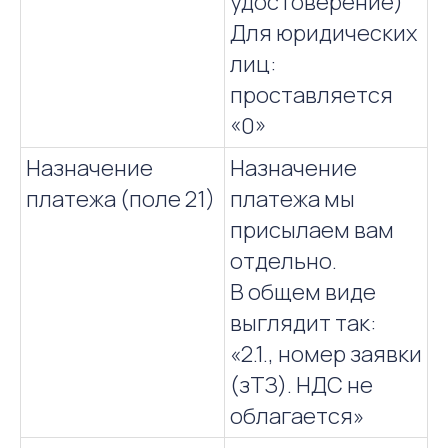
удостоверение)
Для юридических
лиц:
проставляется
«0»
Назначение
Назначение
платежа (поле 21)
платежа мы
присылаем вам
отдельно.
В общем виде
выглядит так:
«2.1., номер заявки
(зТЗ). НДС не
облагается»