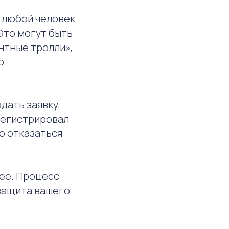
, любой человек
Это могут быть
нтные тролли»,
ю
дать заявку,
арегистрировал
о отказаться
ее. Процесс
 защита вашего