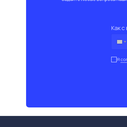
Как с
Я
со